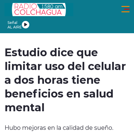
Click acá para ir directamente al contenido
Señal
AL AIRE
ionales
Actualidad
Tendencias
Deportes
Internacional
En
Estudio dice que
limitar uso del celular
a dos horas tiene
modo claro
beneficios en salud
mental
Hubo mejoras en la calidad de sueño.