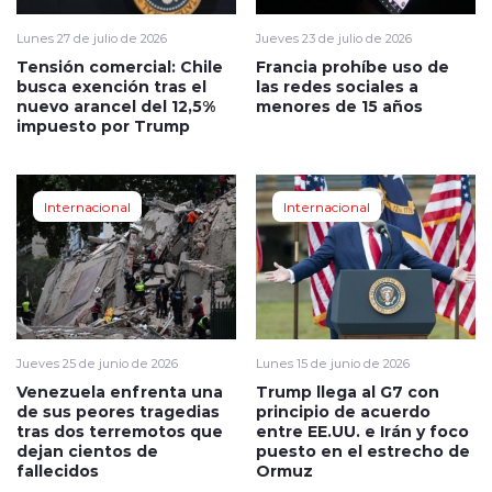
Lunes 27 de julio de 2026
Jueves 23 de julio de 2026
Tensión comercial: Chile
Francia prohíbe uso de
busca exención tras el
las redes sociales a
nuevo arancel del 12,5%
menores de 15 años
impuesto por Trump
Internacional
Internacional
Jueves 25 de junio de 2026
Lunes 15 de junio de 2026
Venezuela enfrenta una
Trump llega al G7 con
de sus peores tragedias
principio de acuerdo
tras dos terremotos que
entre EE.UU. e Irán y foco
dejan cientos de
puesto en el estrecho de
fallecidos
Ormuz