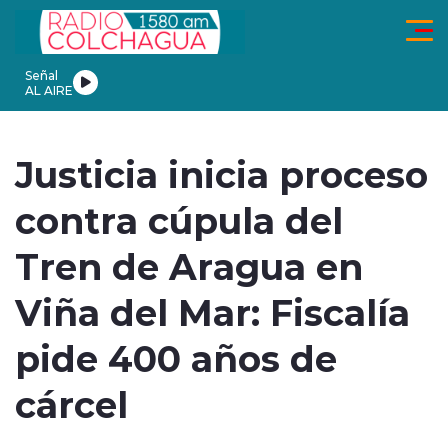
Click acá para ir directamente al contenido
Señal
AL AIRE
ionales
Actualidad
Tendencias
Deportes
Internacional
En
Justicia inicia proceso
contra cúpula del
Tren de Aragua en
modo claro
Viña del Mar: Fiscalía
pide 400 años de
cárcel