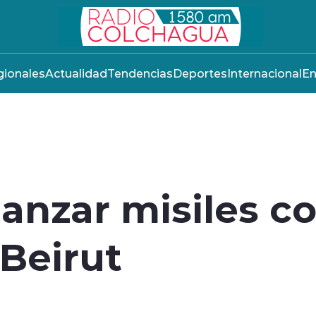
ionales
Actualidad
Tendencias
Deportes
Internacional
En
lanzar misiles co
 Beirut