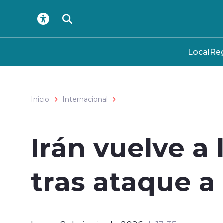
Click acá para ir directamente al contenido
Local
Reg
Inicio
Internacional
Irán vuelve a 
tras ataque a