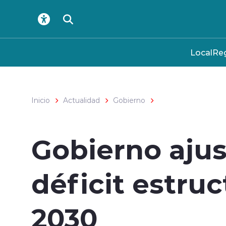
Click acá para ir directamente al contenido
Local
Reg
Inicio
Actualidad
Gobierno
Gobierno ajus
déficit estruc
2030