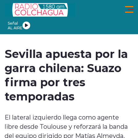
Click acá para ir directamente al contenido
Señal
AL AIRE
ionales
Actualidad
Tendencias
Deportes
Internacional
En
Sevilla apuesta por la
garra chilena: Suazo
firma por tres
modo claro
temporadas
El lateral izquierdo llega como agente
libre desde Toulouse y reforzará la banda
del equipo dirigido por Matías Almeyda.