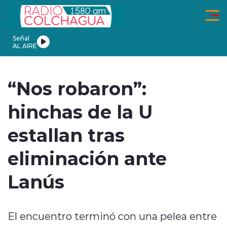
Click acá para ir directamente al contenido
Señal
AL AIRE
ionales
Actualidad
Tendencias
Deportes
Internacional
En
“Nos robaron”:
hinchas de la U
estallan tras
modo claro
eliminación ante
Lanús
El encuentro terminó con una pelea entre