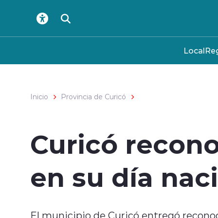
Click acá para ir directamente al contenido
Local
Reg
Inicio
Provincia de Curicó
Curicó recono
en su día nac
El municipio de Curicó entregó reconoc