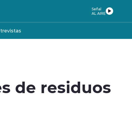
Señal
AL AIRE
trevistas
es de residuos