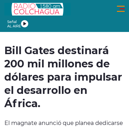
Click acá para ir directamente al contenido
Señal
AL AIRE
ionales
Actualidad
Tendencias
Deportes
Internacional
En
Bill Gates destinará
200 mil millones de
dólares para impulsar
modo claro
el desarrollo en
África.
El magnate anunció que planea dedicarse