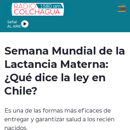
Click acá para ir directamente al contenido
Señal
AL AIRE
ionales
Actualidad
Tendencias
Deportes
Internacional
En
Semana Mundial de la
Lactancia Materna:
¿Qué dice la ley en
modo claro
Chile?
Es una de las formas más eficaces de
entregar y garantizar salud a los recién
nacidos.