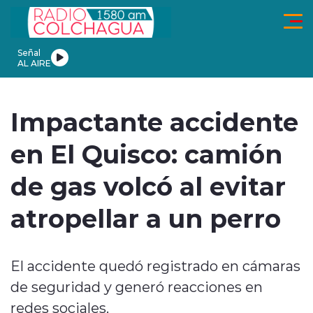
Click acá para ir directamente al contenido
Señal
AL AIRE
ionales
Actualidad
Tendencias
Deportes
Internacional
En
Impactante accidente
en El Quisco: camión
de gas volcó al evitar
modo claro
atropellar a un perro
El accidente quedó registrado en cámaras
de seguridad y generó reacciones en
redes sociales.